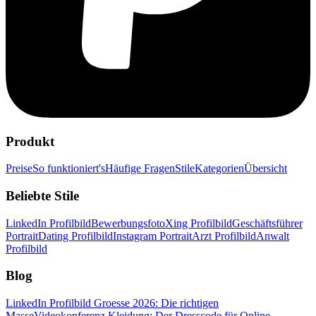
Produkt
Preise
So funktioniert's
Häufige Fragen
Stile
Kategorien
Übersicht
Beliebte Stile
LinkedIn Profilbild
Bewerbungsfoto
Xing Profilbild
Geschäftsführer
Portrait
Dating Profilbild
Instagram Portrait
Arzt Profilbild
Anwalt
Profilbild
Blog
LinkedIn Profilbild Groesse 2026: Die richtigen
Masse
Videokonferenz Kleidung: Der Dresscode für Online-