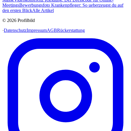
Meetings
Bewerbungsfoto Krankenpfleger: So ueberzeugst du auf
den ersten Blick
Alle Artikel
© 2026 Profilbild
·
Datenschutz
Impressum
AGB
Rückerstattung