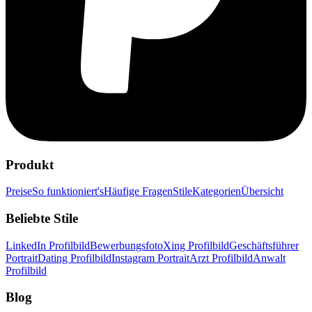
Produkt
Preise
So funktioniert's
Häufige Fragen
Stile
Kategorien
Übersicht
Beliebte Stile
LinkedIn Profilbild
Bewerbungsfoto
Xing Profilbild
Geschäftsführer
Portrait
Dating Profilbild
Instagram Portrait
Arzt Profilbild
Anwalt
Profilbild
Blog