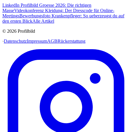
LinkedIn Profilbild Groesse 2026: Die richtigen
Masse
Videokonferenz Kleidung: Der Dresscode für Online-
Meetings
Bewerbungsfoto Krankenpfleger: So ueberzeugst du auf
den ersten Blick
Alle Artikel
© 2026 Profilbild
·
Datenschutz
Impressum
AGB
Rückerstattung