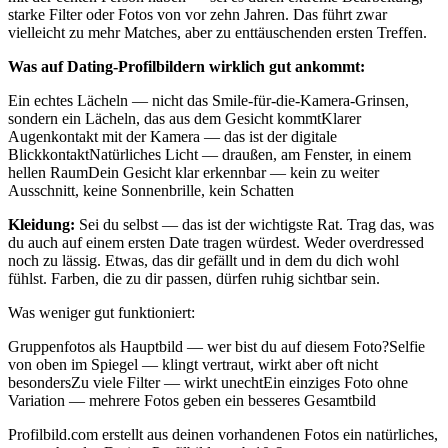
starke Filter oder Fotos von vor zehn Jahren. Das führt zwar
vielleicht zu mehr Matches, aber zu enttäuschenden ersten Treffen.
Was auf Dating-Profilbildern wirklich gut ankommt:
Ein echtes Lächeln — nicht das Smile-für-die-Kamera-Grinsen,
sondern ein Lächeln, das aus dem Gesicht kommtKlarer
Augenkontakt mit der Kamera — das ist der digitale
BlickkontaktNatürliches Licht — draußen, am Fenster, in einem
hellen RaumDein Gesicht klar erkennbar — kein zu weiter
Ausschnitt, keine Sonnenbrille, kein Schatten
Kleidung:
Sei du selbst — das ist der wichtigste Rat. Trag das, was
du auch auf einem ersten Date tragen würdest. Weder overdressed
noch zu lässig. Etwas, das dir gefällt und in dem du dich wohl
fühlst. Farben, die zu dir passen, dürfen ruhig sichtbar sein.
Was weniger gut funktioniert:
Gruppenfotos als Hauptbild — wer bist du auf diesem Foto?Selfie
von oben im Spiegel — klingt vertraut, wirkt aber oft nicht
besondersZu viele Filter — wirkt unechtEin einziges Foto ohne
Variation — mehrere Fotos geben ein besseres Gesamtbild
Profilbild.com erstellt aus deinen vorhandenen Fotos ein natürliches,