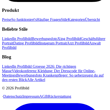
Produkt
Preise
So funktioniert's
Häufige Fragen
Stile
Kategorien
Übersicht
Beliebte Stile
LinkedIn Profilbild
Bewerbungsfoto
Xing Profilbild
Geschäftsführer
Portrait
Dating Profilbild
Instagram Portrait
Arzt Profilbild
Anwalt
Profilbild
Blog
LinkedIn Profilbild Groesse 2026: Die richtigen
Masse
Videokonferenz Kleidung: Der Dresscode für Online-
Meetings
Bewerbungsfoto Krankenpfleger: So ueberzeugst du auf
den ersten Blick
Alle Artikel
© 2026 Profilbild
·
Datenschutz
Impressum
AGB
Rückerstattung