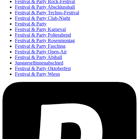
Festival & Party Rock-Festival
Festival & Party Abschlussball
Festival & Party Techno-Festival
Festival & Party Club-Night
Festival & Party
Festival & Party Karneval
Festival & Party Polterabend
Festival & Party Rosenmontag
Festival & Party Fasching
Festival & Party Open-Air
Festival & Party Abiball
Junggesellinnenabschied
Festival & Party Oktoberfest
Festival & Party Wiesn