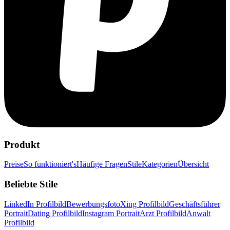
Produkt
Preise
So funktioniert's
Häufige Fragen
Stile
Kategorien
Übersicht
Beliebte Stile
LinkedIn Profilbild
Bewerbungsfoto
Xing Profilbild
Geschäftsführer
Portrait
Dating Profilbild
Instagram Portrait
Arzt Profilbild
Anwalt
Profilbild