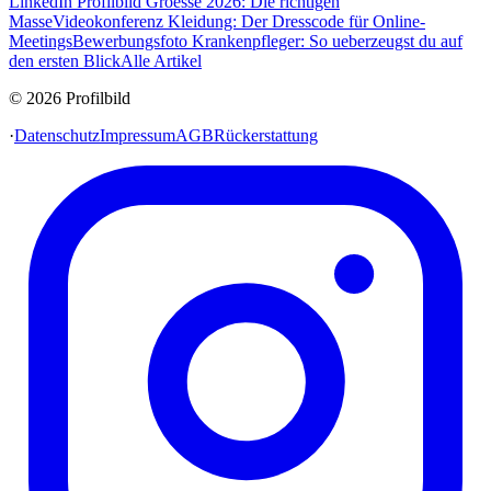
LinkedIn Profilbild Groesse 2026: Die richtigen
Masse
Videokonferenz Kleidung: Der Dresscode für Online-
Meetings
Bewerbungsfoto Krankenpfleger: So ueberzeugst du auf
den ersten Blick
Alle Artikel
© 2026 Profilbild
·
Datenschutz
Impressum
AGB
Rückerstattung