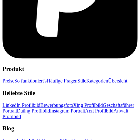
Produkt
Preise
So funktioniert's
Häufige Fragen
Stile
Kategorien
Übersicht
Beliebte Stile
LinkedIn Profilbild
Bewerbungsfoto
Xing Profilbild
Geschäftsführer
Portrait
Dating Profilbild
Instagram Portrait
Arzt Profilbild
Anwalt
Profilbild
Blog