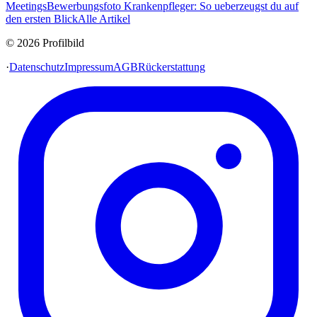
Meetings
Bewerbungsfoto Krankenpfleger: So ueberzeugst du auf
den ersten Blick
Alle Artikel
© 2026 Profilbild
·
Datenschutz
Impressum
AGB
Rückerstattung