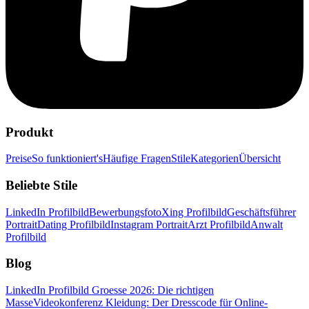
Produkt
Preise
So funktioniert's
Häufige Fragen
Stile
Kategorien
Übersicht
Beliebte Stile
LinkedIn Profilbild
Bewerbungsfoto
Xing Profilbild
Geschäftsführer
Portrait
Dating Profilbild
Instagram Portrait
Arzt Profilbild
Anwalt
Profilbild
Blog
LinkedIn Profilbild Groesse 2026: Die richtigen
Masse
Videokonferenz Kleidung: Der Dresscode für Online-