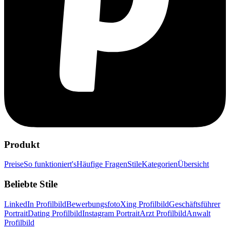
Produkt
Preise
So funktioniert's
Häufige Fragen
Stile
Kategorien
Übersicht
Beliebte Stile
LinkedIn Profilbild
Bewerbungsfoto
Xing Profilbild
Geschäftsführer
Portrait
Dating Profilbild
Instagram Portrait
Arzt Profilbild
Anwalt
Profilbild