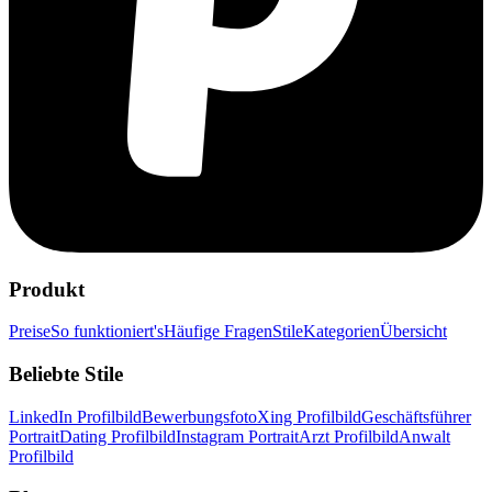
Produkt
Preise
So funktioniert's
Häufige Fragen
Stile
Kategorien
Übersicht
Beliebte Stile
LinkedIn Profilbild
Bewerbungsfoto
Xing Profilbild
Geschäftsführer
Portrait
Dating Profilbild
Instagram Portrait
Arzt Profilbild
Anwalt
Profilbild