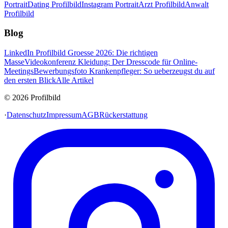
Portrait
Dating Profilbild
Instagram Portrait
Arzt Profilbild
Anwalt
Profilbild
Blog
LinkedIn Profilbild Groesse 2026: Die richtigen
Masse
Videokonferenz Kleidung: Der Dresscode für Online-
Meetings
Bewerbungsfoto Krankenpfleger: So ueberzeugst du auf
den ersten Blick
Alle Artikel
© 2026 Profilbild
·
Datenschutz
Impressum
AGB
Rückerstattung