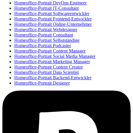
Homeoffice-Portrait DevOps Engineer
Homeoffice-Portrait IT-Consultant
Homeoffice-Portrait Softwareentwickler
Homeoffice-Portrait Frontend-Entwickler
Homeoffice-Portrait Online-Unternehmer
Homeoffice-Portrait Webdesigner
Homeoffice-Portrait Consultant
Homeoffice-Portrait Selbstständige
Homeoffice-Portrait Podcaster
Homeoffice-Portrait Content Manager
Homeoffice-Portrait Social Media Manager
Homeoffice-Portrait Marketing Manager
Homeoffice-Portrait Content Creator
Homeoffice-Portrait Data Scientist
Homeoffice-Portrait Backend-Entwickler
Homeoffice-Portrait Designer