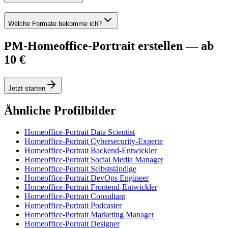
Welche Formate bekomme ich?
PM-Homeoffice-Portrait erstellen — ab
10 €
Jetzt starten
Ähnliche Profilbilder
Homeoffice-Portrait Data Scientist
Homeoffice-Portrait Cybersecurity-Experte
Homeoffice-Portrait Backend-Entwickler
Homeoffice-Portrait Social Media Manager
Homeoffice-Portrait Selbstständige
Homeoffice-Portrait DevOps Engineer
Homeoffice-Portrait Frontend-Entwickler
Homeoffice-Portrait Consultant
Homeoffice-Portrait Podcaster
Homeoffice-Portrait Marketing Manager
Homeoffice-Portrait Designer