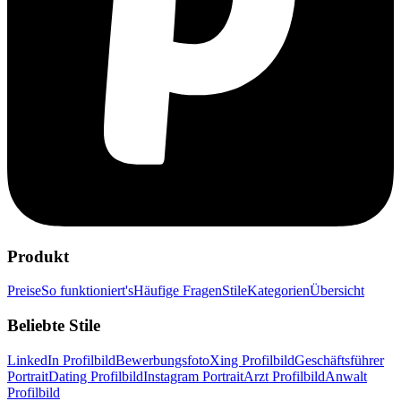
Produkt
Preise
So funktioniert's
Häufige Fragen
Stile
Kategorien
Übersicht
Beliebte Stile
LinkedIn Profilbild
Bewerbungsfoto
Xing Profilbild
Geschäftsführer
Portrait
Dating Profilbild
Instagram Portrait
Arzt Profilbild
Anwalt
Profilbild