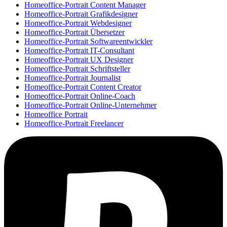
Homeoffice-Portrait Content Manager
Homeoffice-Portrait Grafikdesigner
Homeoffice-Portrait Webdesigner
Homeoffice-Portrait Übersetzer
Homeoffice-Portrait Softwareentwickler
Homeoffice-Portrait IT-Consultant
Homeoffice-Portrait UX Designer
Homeoffice-Portrait Schriftsteller
Homeoffice-Portrait Journalist
Homeoffice-Portrait Content Creator
Homeoffice-Portrait Online-Coach
Homeoffice-Portrait Online-Unternehmer
Homeoffice Portrait
Homeoffice-Portrait Freelancer