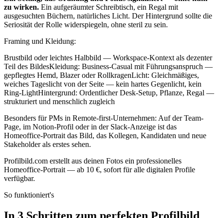
zu wirken.
Ein aufgeräumter Schreibtisch, ein Regal mit
ausgesuchten Büchern, natürliches Licht. Der Hintergrund sollte die
Seriosität der Rolle widerspiegeln, ohne steril zu sein.
Framing und Kleidung:
Brustbild oder leichtes Halbbild — Workspace-Kontext als dezenter
Teil des BildesKleidung: Business-Casual mit Führungsanspruch —
gepflegtes Hemd, Blazer oder RollkragenLicht: Gleichmäßiges,
weiches Tageslicht von der Seite — kein hartes Gegenlicht, kein
Ring-LightHintergrund: Ordentlicher Desk-Setup, Pflanze, Regal —
strukturiert und menschlich zugleich
Besonders für PMs in Remote-first-Unternehmen: Auf der Team-
Page, im Notion-Profil oder in der Slack-Anzeige ist das
Homeoffice-Portrait das Bild, das Kollegen, Kandidaten und neue
Stakeholder als erstes sehen.
Profilbild.com erstellt aus deinen Fotos ein professionelles
Homeoffice-Portrait — ab 10 €, sofort für alle digitalen Profile
verfügbar.
So funktioniert's
In 3 Schritten zum perfekten Profilbild