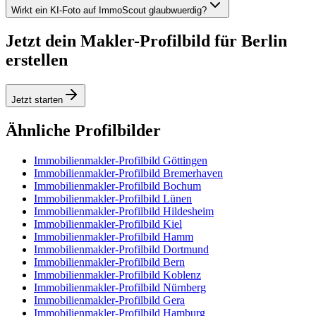
Wirkt ein KI-Foto auf ImmoScout glaubwuerdig?
Jetzt dein Makler-Profilbild für Berlin
erstellen
Jetzt starten
Ähnliche Profilbilder
Immobilienmakler-Profilbild Göttingen
Immobilienmakler-Profilbild Bremerhaven
Immobilienmakler-Profilbild Bochum
Immobilienmakler-Profilbild Lünen
Immobilienmakler-Profilbild Hildesheim
Immobilienmakler-Profilbild Kiel
Immobilienmakler-Profilbild Hamm
Immobilienmakler-Profilbild Dortmund
Immobilienmakler-Profilbild Bern
Immobilienmakler-Profilbild Koblenz
Immobilienmakler-Profilbild Nürnberg
Immobilienmakler-Profilbild Gera
Immobilienmakler-Profilbild Hamburg