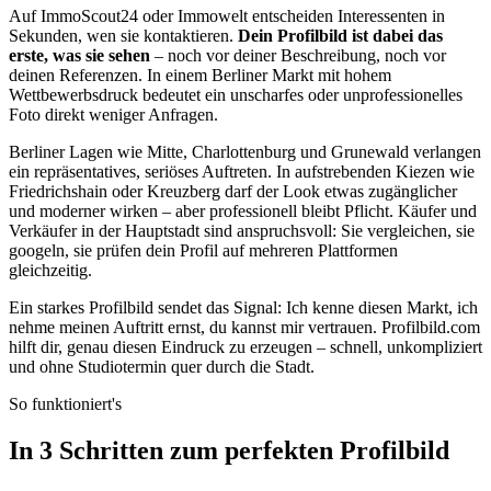
Auf ImmoScout24 oder Immowelt entscheiden Interessenten in
Sekunden, wen sie kontaktieren.
Dein Profilbild ist dabei das
erste, was sie sehen
– noch vor deiner Beschreibung, noch vor
deinen Referenzen. In einem Berliner Markt mit hohem
Wettbewerbsdruck bedeutet ein unscharfes oder unprofessionelles
Foto direkt weniger Anfragen.
Berliner Lagen wie Mitte, Charlottenburg und Grunewald verlangen
ein repräsentatives, seriöses Auftreten. In aufstrebenden Kiezen wie
Friedrichshain oder Kreuzberg darf der Look etwas zugänglicher
und moderner wirken – aber professionell bleibt Pflicht. Käufer und
Verkäufer in der Hauptstadt sind anspruchsvoll: Sie vergleichen, sie
googeln, sie prüfen dein Profil auf mehreren Plattformen
gleichzeitig.
Ein starkes Profilbild sendet das Signal: Ich kenne diesen Markt, ich
nehme meinen Auftritt ernst, du kannst mir vertrauen. Profilbild.com
hilft dir, genau diesen Eindruck zu erzeugen – schnell, unkompliziert
und ohne Studiotermin quer durch die Stadt.
So funktioniert's
In 3 Schritten zum perfekten Profilbild