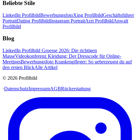
Beliebte Stile
LinkedIn Profilbild
Bewerbungsfoto
Xing Profilbild
Geschäftsführer
Portrait
Dating Profilbild
Instagram Portrait
Arzt Profilbild
Anwalt
Profilbild
Blog
LinkedIn Profilbild Groesse 2026: Die richtigen
Masse
Videokonferenz Kleidung: Der Dresscode für Online-
Meetings
Bewerbungsfoto Krankenpfleger: So ueberzeugst du auf
den ersten Blick
Alle Artikel
© 2026 Profilbild
·
Datenschutz
Impressum
AGB
Rückerstattung