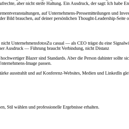
aufrechte, aber nicht steife Haltung. Ein Ausdruck, der sagt: Ich habe 
gementveranstaltungen, auf Unternehmens-Pressemitteilungen und Inve
t oder Bild brauchen, auf deiner persönlichen Thought-Leadership-Se
icht UnternehmensfotosZu casual — als CEO trägst du eine Signalwirk
fener Ausdruck — Führung braucht Verbindung, nicht Distanz
ertiger Blazer sind Standards. Aber die Person dahinter sollte sicht
 Unternehmens-Image passen.
sstärke ausstrahlt und auf Konferenz-Websites, Medien und LinkedIn gle
n, Stil wählen und professionelle Ergebnisse erhalten.