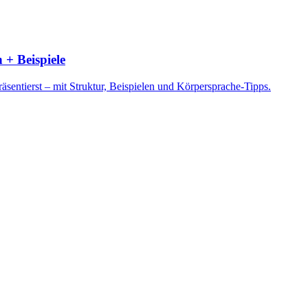
 + Beispiele
sentierst – mit Struktur, Beispielen und Körpersprache-Tipps.