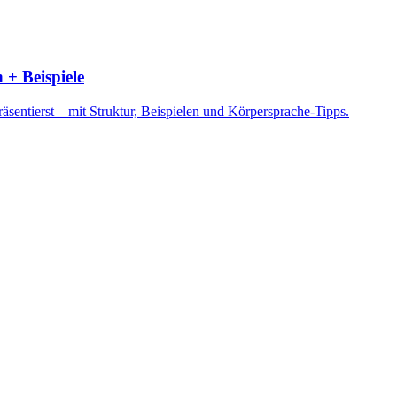
 + Beispiele
sentierst – mit Struktur, Beispielen und Körpersprache-Tipps.