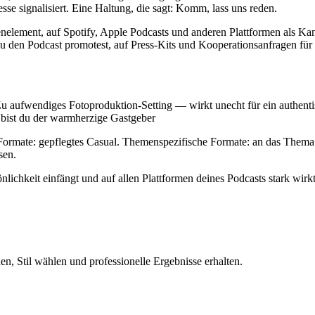
resse signalisiert. Eine Haltung, die sagt: Komm, lass uns reden.
kenelement, auf Spotify, Apple Podcasts und anderen Plattformen als Ka
 den Podcast promotest, auf Press-Kits und Kooperationsanfragen für
tZu aufwendiges Fotoproduktion-Setting — wirkt unecht für ein authe
 bist du der warmherzige Gastgeber
ormate: gepflegtes Casual. Themenspezifische Formate: an das Thema 
sen.
sönlichkeit einfängt und auf allen Plattformen deines Podcasts stark wirkt
n, Stil wählen und professionelle Ergebnisse erhalten.