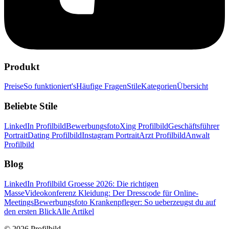
Produkt
Preise
So funktioniert's
Häufige Fragen
Stile
Kategorien
Übersicht
Beliebte Stile
LinkedIn Profilbild
Bewerbungsfoto
Xing Profilbild
Geschäftsführer
Portrait
Dating Profilbild
Instagram Portrait
Arzt Profilbild
Anwalt
Profilbild
Blog
LinkedIn Profilbild Groesse 2026: Die richtigen
Masse
Videokonferenz Kleidung: Der Dresscode für Online-
Meetings
Bewerbungsfoto Krankenpfleger: So ueberzeugst du auf
den ersten Blick
Alle Artikel
© 2026 Profilbild