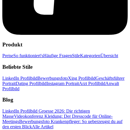
Produkt
Preise
So funktioniert's
Häufige Fragen
Stile
Kategorien
Übersicht
Beliebte Stile
LinkedIn Profilbild
Bewerbungsfoto
Xing Profilbild
Geschäftsführer
Portrait
Dating Profilbild
Instagram Portrait
Arzt Profilbild
Anwalt
Profilbild
Blog
LinkedIn Profilbild Groesse 2026: Die richtigen
Masse
Videokonferenz Kleidung: Der Dresscode für Online-
Meetings
Bewerbungsfoto Krankenpfleger: So ueberzeugst du auf
den ersten Blick
Alle Artikel