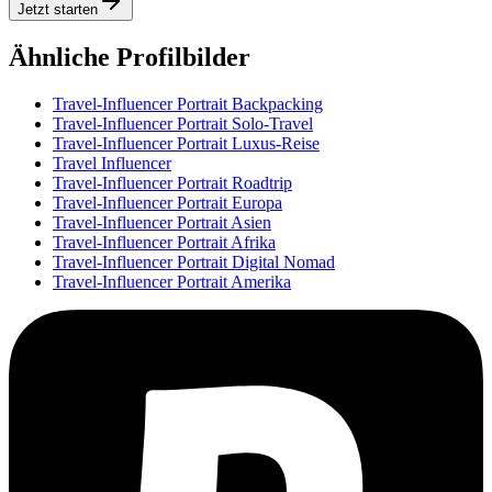
Jetzt starten
Ähnliche Profilbilder
Travel-Influencer Portrait Backpacking
Travel-Influencer Portrait Solo-Travel
Travel-Influencer Portrait Luxus-Reise
Travel Influencer
Travel-Influencer Portrait Roadtrip
Travel-Influencer Portrait Europa
Travel-Influencer Portrait Asien
Travel-Influencer Portrait Afrika
Travel-Influencer Portrait Digital Nomad
Travel-Influencer Portrait Amerika