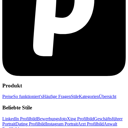
Produkt
Preise
So funktioniert's
Häufige Fragen
Stile
Kategorien
Übersicht
Beliebte Stile
LinkedIn Profilbild
Bewerbungsfoto
Xing Profilbild
Geschäftsführer
Portrait
Dating Profilbild
Instagram Portrait
Arzt Profilbild
Anwalt