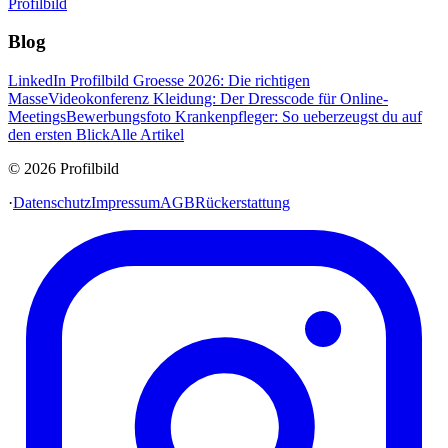
Profilbild
Blog
LinkedIn Profilbild Groesse 2026: Die richtigen
Masse
Videokonferenz Kleidung: Der Dresscode für Online-
Meetings
Bewerbungsfoto Krankenpfleger: So ueberzeugst du auf
den ersten Blick
Alle Artikel
© 2026 Profilbild
·
Datenschutz
Impressum
AGB
Rückerstattung