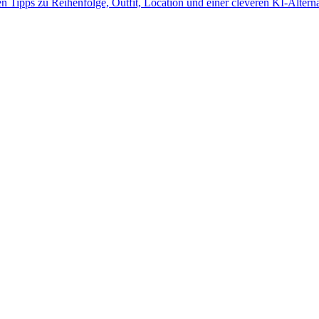
n Tipps zu Reihenfolge, Outfit, Location und einer cleveren KI-Altern