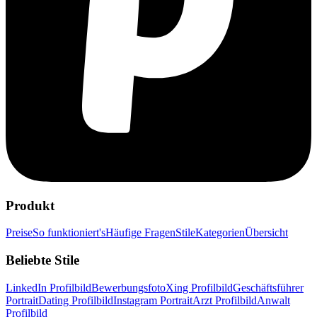
Produkt
Preise
So funktioniert's
Häufige Fragen
Stile
Kategorien
Übersicht
Beliebte Stile
LinkedIn Profilbild
Bewerbungsfoto
Xing Profilbild
Geschäftsführer
Portrait
Dating Profilbild
Instagram Portrait
Arzt Profilbild
Anwalt
Profilbild