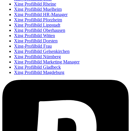
Xing Profilbild Rheine
Xing Profilbild Muelheim
Xing Profilbild HR-Manager
Xing Profilbild Pforzheim
Xing Profilbild Lippstadt
Xing Profilbild Oberhausen
Xing Profilbild Witten
Xing Profilbild Dorsten
Xing-Profilbild Frau
Xing Profilbild Gelsenkirchen
Xing Profilbild Nürnberg
Xing Profilbild Marketing Manager
Xing Profilbild Gladbeck
Xing Profilbild Magdeburg