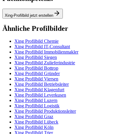
Xing-Profilbild jetzt erstellen
Ähnliche Profilbilder
Xing Profilbild Chemie
Xing Profilbild IT-Consultant
Xing Profilbild Immobilienmakler
Xing Profilbild Siegen
Xing Profilbild Zulieferindustrie
Xing Profilbild Bottrop
Xing Profilbild Gründer
Xing Profilbild Viersen
Xing Profilbild Betriebsleiter
Xing Profilbild Klagenfurt
Xing Profilbild Leverkusen
Xing Profilbild Luzern
Xing Profilbild Logistik
Xing Profilbild Produktionsleiter
Xing Profilbild Graz
Xing Profilbild Lübeck
Xing Profilbild Köln
Xing Profilbild Trier