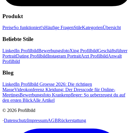
Produkt
Preise
So funktioniert's
Häufige Fragen
Stile
Kategorien
Übersicht
Beliebte Stile
LinkedIn Profilbild
Bewerbungsfoto
Xing Profilbild
Geschäftsführer
Portrait
Dating Profilbild
Instagram Portrait
Arzt Profilbild
Anwalt
Profilbild
Blog
LinkedIn Profilbild Groesse 2026: Die richtigen
Masse
Videokonferenz Kleidung: Der Dresscode für Online-
Meetings
Bewerbungsfoto Krankenpfleger: So ueberzeugst du auf
den ersten Blick
Alle Artikel
© 2026 Profilbild
·
Datenschutz
Impressum
AGB
Rückerstattung