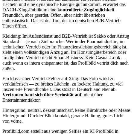
Lächeln und eine dynamische Energie gut ankommt, erwartet das
DACH-Xing-Publikum eine
kontrollierte Zugänglichkeit
.
Freundlich, aber geerdet. Offen, aber nicht übertrieben
enthusiastisch. Das ist der Ton, der im deutschen B2B-Vertrieb
Türen öffnet.
Kleidung: Im Außendienst und B2B-Vertrieb ist Sakko oder Anzug
Standard — je nach Zielbranche. Wer in der Pharmaindustrie, im
technischen Vertrieb oder im Finanzdienstleistungsbereich tätig ist,
zieht einen vollständigen Anzug an. Im Konsumgüterbereich oder
im digitalen Vertrieb reicht Smart-Business. Kein Casual-Look —
auch wenn es intern entspannter ist, das Profilbild vertritt dich nach
außen.
Ein klassischer Vertrieb-Fehler auf Xing: Das Foto wirkt zu
verkäuferisch — zu breites Lächeln, zu lockere Haltung, zu viel
inszenierte Freundlichkeit. Das stößt in Deutschland eher ab.
Vertrauen baut sich über Seriosität auf
, nicht über
Entertainmentfaktor.
Hintergrund: neutral, dezent unscharf, keine Büroküche oder Messe-
Hintergrund. Direkter Blickkontakt, gerade Haltung, gutes Licht
von vorne.
Profilbild.com erstellt aus wenigen Selfies ein KI-Profilbild in