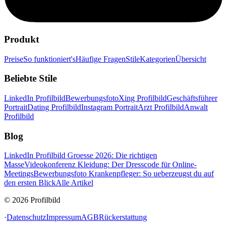
Produkt
Preise
So funktioniert's
Häufige Fragen
Stile
Kategorien
Übersicht
Beliebte Stile
LinkedIn Profilbild
Bewerbungsfoto
Xing Profilbild
Geschäftsführer
Portrait
Dating Profilbild
Instagram Portrait
Arzt Profilbild
Anwalt
Profilbild
Blog
LinkedIn Profilbild Groesse 2026: Die richtigen
Masse
Videokonferenz Kleidung: Der Dresscode für Online-
Meetings
Bewerbungsfoto Krankenpfleger: So ueberzeugst du auf
den ersten Blick
Alle Artikel
© 2026 Profilbild
·
Datenschutz
Impressum
AGB
Rückerstattung