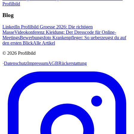
Profilbild
Blog
LinkedIn Profilbild Groesse 2026: Die richtigen
Masse
Videokonferenz Kleidung: Der Dresscode für Online-
Meetings
Bewerbungsfoto Krankenpfleger: So ueberzeugst du auf
den ersten Blick
Alle Artikel
© 2026 Profilbild
·
Datenschutz
Impressum
AGB
Rückerstattung