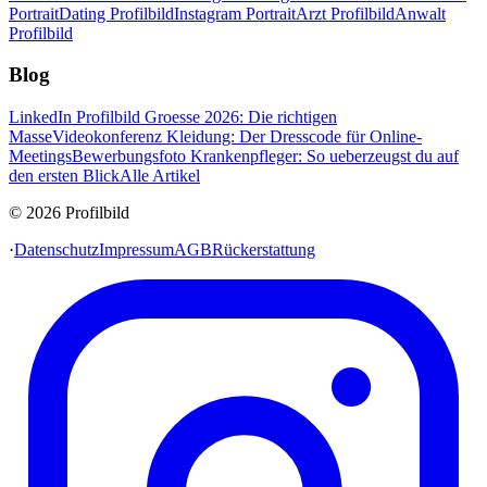
Portrait
Dating Profilbild
Instagram Portrait
Arzt Profilbild
Anwalt
Profilbild
Blog
LinkedIn Profilbild Groesse 2026: Die richtigen
Masse
Videokonferenz Kleidung: Der Dresscode für Online-
Meetings
Bewerbungsfoto Krankenpfleger: So ueberzeugst du auf
den ersten Blick
Alle Artikel
© 2026 Profilbild
·
Datenschutz
Impressum
AGB
Rückerstattung