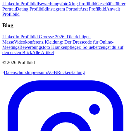
LinkedIn Profilbild
Bewerbungsfoto
Xing Profilbild
Geschäftsführer
Portrait
Dating Profilbild
Instagram Portrait
Arzt Profilbild
Anwalt
Profilbild
Blog
LinkedIn Profilbild Groesse 2026: Die richtigen
Masse
Videokonferenz Kleidung: Der Dresscode für Online-
Meetings
Bewerbungsfoto Krankenpfleger: So ueberzeugst du auf
den ersten Blick
Alle Artikel
© 2026 Profilbild
·
Datenschutz
Impressum
AGB
Rückerstattung