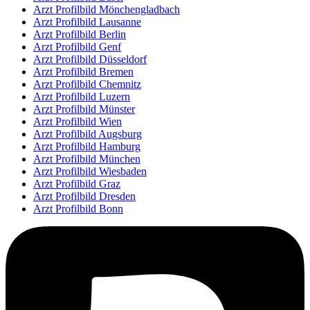
Arzt Profilbild Mönchengladbach
Arzt Profilbild Lausanne
Arzt Profilbild Berlin
Arzt Profilbild Genf
Arzt Profilbild Düsseldorf
Arzt Profilbild Bremen
Arzt Profilbild Chemnitz
Arzt Profilbild Luzern
Arzt Profilbild Münster
Arzt Profilbild Wien
Arzt Profilbild Augsburg
Arzt Profilbild Hamburg
Arzt Profilbild München
Arzt Profilbild Wiesbaden
Arzt Profilbild Graz
Arzt Profilbild Dresden
Arzt Profilbild Bonn