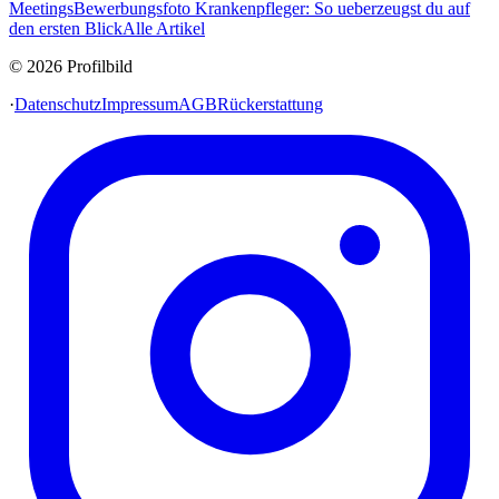
Meetings
Bewerbungsfoto Krankenpfleger: So ueberzeugst du auf
den ersten Blick
Alle Artikel
© 2026 Profilbild
·
Datenschutz
Impressum
AGB
Rückerstattung