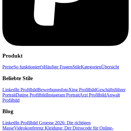
Produkt
Preise
So funktioniert's
Häufige Fragen
Stile
Kategorien
Übersicht
Beliebte Stile
LinkedIn Profilbild
Bewerbungsfoto
Xing Profilbild
Geschäftsführer
Portrait
Dating Profilbild
Instagram Portrait
Arzt Profilbild
Anwalt
Profilbild
Blog
LinkedIn Profilbild Groesse 2026: Die richtigen
Masse
Videokonferenz Kleidung: Der Dresscode für Online-