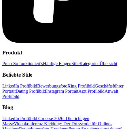
Produkt
Preise
So funktioniert's
Häufige Fragen
Stile
Kategorien
Übersicht
Beliebte Stile
LinkedIn Profilbild
Bewerbungsfoto
Xing Profilbild
Geschäftsführer
Portrait
Dating Profilbild
Instagram Portrait
Arzt Profilbild
Anwalt
Profilbild
Blog
LinkedIn Profilbild Groesse 2026: Die richtigen
Masse
Videokonferenz Kleidung: Der Dresscode für Online-
Meetings
Bewerbungsfoto Krankenpfleger: So ueberzeugst du auf