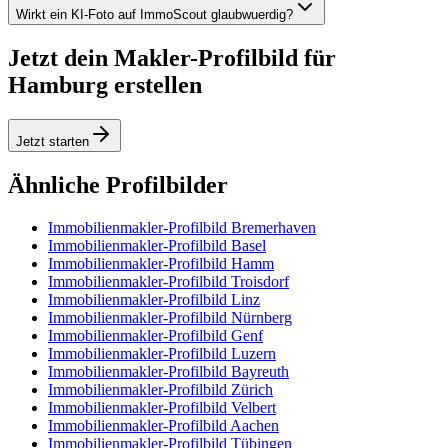
Wirkt ein KI-Foto auf ImmoScout glaubwuerdig?
Jetzt dein Makler-Profilbild für
Hamburg erstellen
Jetzt starten
Ähnliche Profilbilder
Immobilienmakler-Profilbild Bremerhaven
Immobilienmakler-Profilbild Basel
Immobilienmakler-Profilbild Hamm
Immobilienmakler-Profilbild Troisdorf
Immobilienmakler-Profilbild Linz
Immobilienmakler-Profilbild Nürnberg
Immobilienmakler-Profilbild Genf
Immobilienmakler-Profilbild Luzern
Immobilienmakler-Profilbild Bayreuth
Immobilienmakler-Profilbild Zürich
Immobilienmakler-Profilbild Velbert
Immobilienmakler-Profilbild Aachen
Immobilienmakler-Profilbild Tübingen