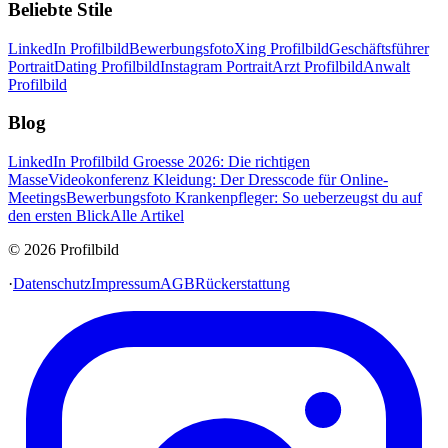
Beliebte Stile
LinkedIn Profilbild
Bewerbungsfoto
Xing Profilbild
Geschäftsführer
Portrait
Dating Profilbild
Instagram Portrait
Arzt Profilbild
Anwalt
Profilbild
Blog
LinkedIn Profilbild Groesse 2026: Die richtigen
Masse
Videokonferenz Kleidung: Der Dresscode für Online-
Meetings
Bewerbungsfoto Krankenpfleger: So ueberzeugst du auf
den ersten Blick
Alle Artikel
© 2026 Profilbild
·
Datenschutz
Impressum
AGB
Rückerstattung