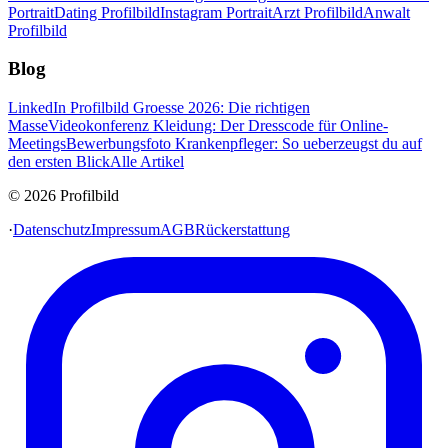
Portrait
Dating Profilbild
Instagram Portrait
Arzt Profilbild
Anwalt
Profilbild
Blog
LinkedIn Profilbild Groesse 2026: Die richtigen
Masse
Videokonferenz Kleidung: Der Dresscode für Online-
Meetings
Bewerbungsfoto Krankenpfleger: So ueberzeugst du auf
den ersten Blick
Alle Artikel
© 2026 Profilbild
·
Datenschutz
Impressum
AGB
Rückerstattung