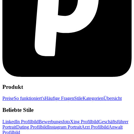
Produkt
Preise
So funktioniert's
Häufige Fragen
Stile
Kategorien
Übersicht
Beliebte Stile
LinkedIn Profilbild
Bewerbungsfoto
Xing Profilbild
Geschäftsführer
Portrait
Dating Profilbild
Instagram Portrait
Arzt Profilbild
Anwalt
Profilbild