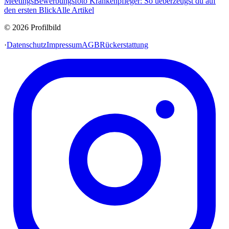
Meetings
Bewerbungsfoto Krankenpfleger: So ueberzeugst du auf
den ersten Blick
Alle Artikel
© 2026 Profilbild
·
Datenschutz
Impressum
AGB
Rückerstattung