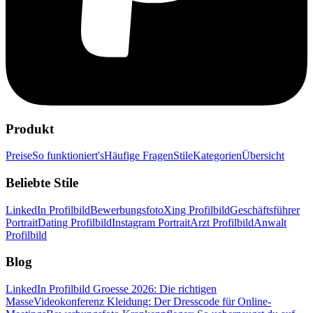
Produkt
Preise
So funktioniert's
Häufige Fragen
Stile
Kategorien
Übersicht
Beliebte Stile
LinkedIn Profilbild
Bewerbungsfoto
Xing Profilbild
Geschäftsführer
Portrait
Dating Profilbild
Instagram Portrait
Arzt Profilbild
Anwalt
Profilbild
Blog
LinkedIn Profilbild Groesse 2026: Die richtigen
Masse
Videokonferenz Kleidung: Der Dresscode für Online-