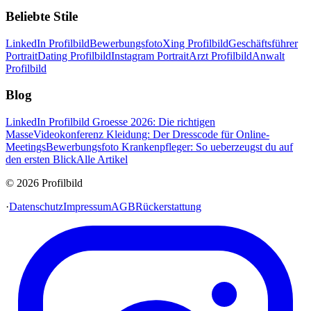
Beliebte Stile
LinkedIn Profilbild
Bewerbungsfoto
Xing Profilbild
Geschäftsführer
Portrait
Dating Profilbild
Instagram Portrait
Arzt Profilbild
Anwalt
Profilbild
Blog
LinkedIn Profilbild Groesse 2026: Die richtigen
Masse
Videokonferenz Kleidung: Der Dresscode für Online-
Meetings
Bewerbungsfoto Krankenpfleger: So ueberzeugst du auf
den ersten Blick
Alle Artikel
© 2026 Profilbild
·
Datenschutz
Impressum
AGB
Rückerstattung