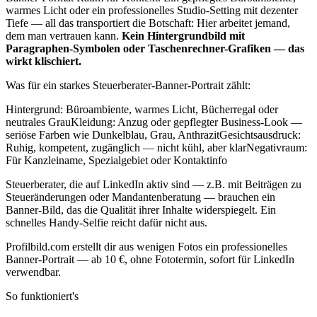
warmes Licht oder ein professionelles Studio-Setting mit dezenter
Tiefe — all das transportiert die Botschaft: Hier arbeitet jemand,
dem man vertrauen kann.
Kein Hintergrundbild mit
Paragraphen-Symbolen oder Taschenrechner-Grafiken — das
wirkt klischiert.
Was für ein starkes Steuerberater-Banner-Portrait zählt:
Hintergrund: Büroambiente, warmes Licht, Bücherregal oder
neutrales GrauKleidung: Anzug oder gepflegter Business-Look —
seriöse Farben wie Dunkelblau, Grau, AnthrazitGesichtsausdruck:
Ruhig, kompetent, zugänglich — nicht kühl, aber klarNegativraum:
Für Kanzleiname, Spezialgebiet oder Kontaktinfo
Steuerberater, die auf LinkedIn aktiv sind — z.B. mit Beiträgen zu
Steueränderungen oder Mandantenberatung — brauchen ein
Banner-Bild, das die Qualität ihrer Inhalte widerspiegelt. Ein
schnelles Handy-Selfie reicht dafür nicht aus.
Profilbild.com erstellt dir aus wenigen Fotos ein professionelles
Banner-Portrait — ab 10 €, ohne Fototermin, sofort für LinkedIn
verwendbar.
So funktioniert's