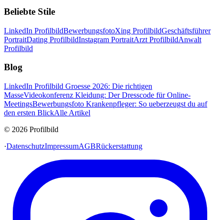
Beliebte Stile
LinkedIn Profilbild
Bewerbungsfoto
Xing Profilbild
Geschäftsführer
Portrait
Dating Profilbild
Instagram Portrait
Arzt Profilbild
Anwalt
Profilbild
Blog
LinkedIn Profilbild Groesse 2026: Die richtigen
Masse
Videokonferenz Kleidung: Der Dresscode für Online-
Meetings
Bewerbungsfoto Krankenpfleger: So ueberzeugst du auf
den ersten Blick
Alle Artikel
© 2026 Profilbild
·
Datenschutz
Impressum
AGB
Rückerstattung