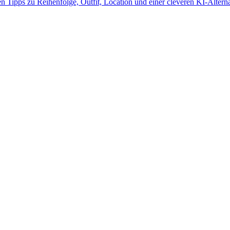
n Tipps zu Reihenfolge, Outfit, Location und einer cleveren KI-Altern