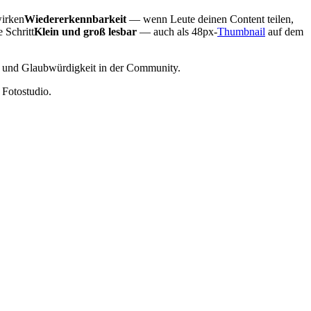
wirken
Wiedererkennbarkeit
— wenn Leute deinen Content teilen,
 Schritt
Klein und groß lesbar
— auch als 48px-
Thumbnail
auf dem
eit und Glaubwürdigkeit in der Community.
 Fotostudio.