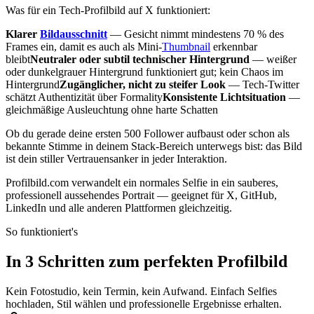
Was für ein Tech-Profilbild auf X funktioniert:
Klarer
Bildausschnitt
— Gesicht nimmt mindestens 70 % des
Frames ein, damit es auch als Mini-
Thumbnail
erkennbar
bleibt
Neutraler oder subtil technischer Hintergrund
— weißer
oder dunkelgrauer Hintergrund funktioniert gut; kein Chaos im
Hintergrund
Zugänglicher, nicht zu steifer Look
— Tech-Twitter
schätzt Authentizität über Formality
Konsistente Lichtsituation
—
gleichmäßige Ausleuchtung ohne harte Schatten
Ob du gerade deine ersten 500 Follower aufbaust oder schon als
bekannte Stimme in deinem Stack-Bereich unterwegs bist: das Bild
ist dein stiller Vertrauensanker in jeder Interaktion.
Profilbild.com verwandelt ein normales Selfie in ein sauberes,
professionell aussehendes Portrait — geeignet für X, GitHub,
LinkedIn und alle anderen Plattformen gleichzeitig.
So funktioniert's
In 3 Schritten zum perfekten Profilbild
Kein Fotostudio, kein Termin, kein Aufwand. Einfach Selfies
hochladen, Stil wählen und professionelle Ergebnisse erhalten.