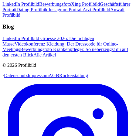
LinkedIn Profilbild
Bewerbungsfoto
Xing Profilbild
Geschäftsführer
Portrait
Dating Profilbild
Instagram Portrait
Arzt Profilbild
Anwalt
Profilbild
Blog
LinkedIn Profilbild Groesse 2026: Die richtigen
Masse
Videokonferenz Kleidung: Der Dresscode für Online-
Meetings
Bewerbungsfoto Krankenpfleger: So ueberzeugst du auf
den ersten Blick
Alle Artikel
© 2026 Profilbild
·
Datenschutz
Impressum
AGB
Rückerstattung