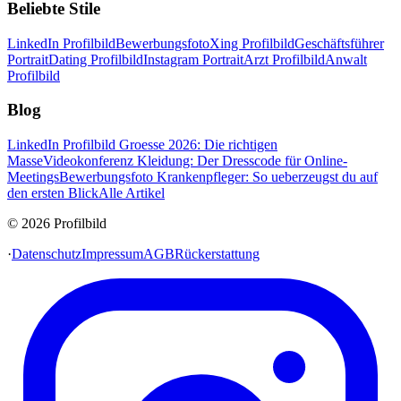
Beliebte Stile
LinkedIn Profilbild
Bewerbungsfoto
Xing Profilbild
Geschäftsführer
Portrait
Dating Profilbild
Instagram Portrait
Arzt Profilbild
Anwalt
Profilbild
Blog
LinkedIn Profilbild Groesse 2026: Die richtigen
Masse
Videokonferenz Kleidung: Der Dresscode für Online-
Meetings
Bewerbungsfoto Krankenpfleger: So ueberzeugst du auf
den ersten Blick
Alle Artikel
© 2026 Profilbild
·
Datenschutz
Impressum
AGB
Rückerstattung