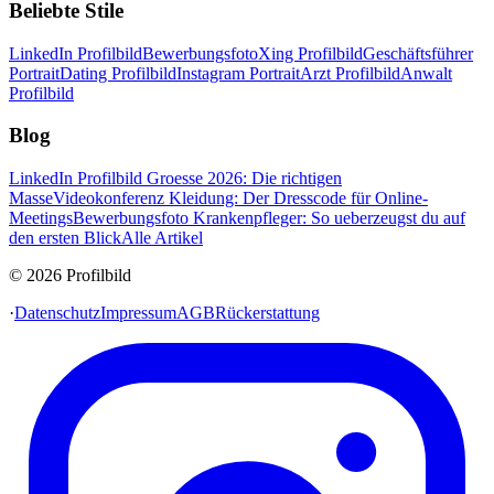
Beliebte Stile
LinkedIn Profilbild
Bewerbungsfoto
Xing Profilbild
Geschäftsführer
Portrait
Dating Profilbild
Instagram Portrait
Arzt Profilbild
Anwalt
Profilbild
Blog
LinkedIn Profilbild Groesse 2026: Die richtigen
Masse
Videokonferenz Kleidung: Der Dresscode für Online-
Meetings
Bewerbungsfoto Krankenpfleger: So ueberzeugst du auf
den ersten Blick
Alle Artikel
© 2026 Profilbild
·
Datenschutz
Impressum
AGB
Rückerstattung