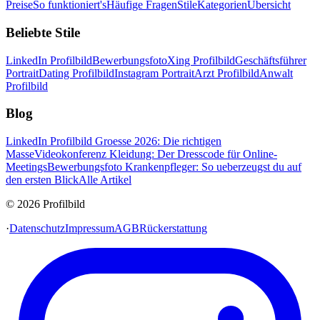
Preise
So funktioniert's
Häufige Fragen
Stile
Kategorien
Übersicht
Beliebte Stile
LinkedIn Profilbild
Bewerbungsfoto
Xing Profilbild
Geschäftsführer
Portrait
Dating Profilbild
Instagram Portrait
Arzt Profilbild
Anwalt
Profilbild
Blog
LinkedIn Profilbild Groesse 2026: Die richtigen
Masse
Videokonferenz Kleidung: Der Dresscode für Online-
Meetings
Bewerbungsfoto Krankenpfleger: So ueberzeugst du auf
den ersten Blick
Alle Artikel
© 2026 Profilbild
·
Datenschutz
Impressum
AGB
Rückerstattung