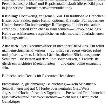
Person ist ansprechbar) und Repräsentationskraft (dieses Bild passt
in jede seriöse Unternehmenskommunikation).
Kleidung:
Hochwertig, zeitgemäß, klar. Für traditionelle Branchen:
Blazer oder Sakko, gutes Hemd, optional Krawatte. Für modernere
Unternehmen: Ein hochwertiger Rollkragenpulli oder ein sauber
sitzendes Oberteil kann ebenso stark wirken — Steve-Jobs-Logik.
Keine zerschlissenen, ausgeblichenen oder modisch überladenenen
Kleidungsstücke.
Ausdruck:
Der Executive-Blick ist nicht der Chef-Blick. Du willst
nicht einschüchternd wirken — du willst vertrauenswürdig, ruhig
und präsent wirken. Leichtes Lächeln, direkter Blick, entspannte
Schultern. Die Person auf dem Foto sollte wirken, als würde sie
gleich ein wichtiges Meeting leiten — und dabei völlig entspannt
sein.
Bildtechnische Details für Executive Headshots:
Professionelle, gleichmäßige Beleuchtung — kein Selbstlicht-
SetupHintergrund auf CI-Farbe oder neutrales Grau/Weiß
abgestimmtHochauflösendes Ergebnis — Presse und Print brauchen
QualitätSchulter-Gesicht-Ausschnitt — nicht nur Gesicht, nicht
Ganzkörper