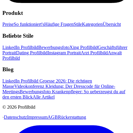
Produkt
Preise
So funktioniert's
Häufige Fragen
Stile
Kategorien
Übersicht
Beliebte Stile
LinkedIn Profilbild
Bewerbungsfoto
Xing Profilbild
Geschäftsführer
Portrait
Dating Profilbild
Instagram Portrait
Arzt Profilbild
Anwalt
Profilbild
Blog
LinkedIn Profilbild Groesse 2026: Die richtigen
Masse
Videokonferenz Kleidung: Der Dresscode für Online-
Meetings
Bewerbungsfoto Krankenpfleger: So ueberzeugst du auf
den ersten Blick
Alle Artikel
© 2026 Profilbild
·
Datenschutz
Impressum
AGB
Rückerstattung