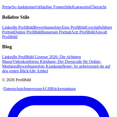
Preise
So funktioniert's
Häufige Fragen
Stile
Kategorien
Übersicht
Beliebte Stile
LinkedIn Profilbild
Bewerbungsfoto
Xing Profilbild
Geschäftsführer
Portrait
Dating Profilbild
Instagram Portrait
Arzt Profilbild
Anwalt
Profilbild
Blog
LinkedIn Profilbild Groesse 2026: Die richtigen
Masse
Videokonferenz Kleidung: Der Dresscode für Online-
Meetings
Bewerbungsfoto Krankenpfleger: So ueberzeugst du auf
den ersten Blick
Alle Artikel
© 2026 Profilbild
·
Datenschutz
Impressum
AGB
Rückerstattung