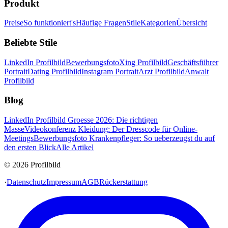
Produkt
Preise
So funktioniert's
Häufige Fragen
Stile
Kategorien
Übersicht
Beliebte Stile
LinkedIn Profilbild
Bewerbungsfoto
Xing Profilbild
Geschäftsführer
Portrait
Dating Profilbild
Instagram Portrait
Arzt Profilbild
Anwalt
Profilbild
Blog
LinkedIn Profilbild Groesse 2026: Die richtigen
Masse
Videokonferenz Kleidung: Der Dresscode für Online-
Meetings
Bewerbungsfoto Krankenpfleger: So ueberzeugst du auf
den ersten Blick
Alle Artikel
© 2026 Profilbild
·
Datenschutz
Impressum
AGB
Rückerstattung