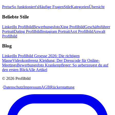
Preise
So funktioniert's
Häufige Fragen
Stile
Kategorien
Übersicht
Beliebte Stile
LinkedIn Profilbild
Bewerbungsfoto
Xing Profilbild
Geschäftsführer
Portrait
Dating Profilbild
Instagram Portrait
Arzt Profilbild
Anwalt
Profilbild
Blog
LinkedIn Profilbild Groesse 2026: Die richtigen
Masse
Videokonferenz Kleidung: Der Dresscode für Online-
Meetings
Bewerbungsfoto Krankenpfleger: So ueberzeugst du auf
den ersten Blick
Alle Artikel
© 2026 Profilbild
·
Datenschutz
Impressum
AGB
Rückerstattung