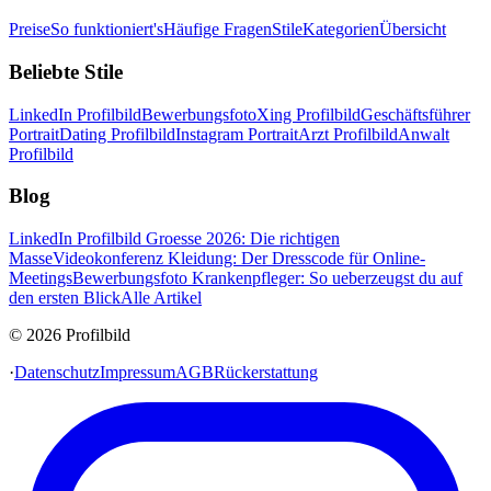
Preise
So funktioniert's
Häufige Fragen
Stile
Kategorien
Übersicht
Beliebte Stile
LinkedIn Profilbild
Bewerbungsfoto
Xing Profilbild
Geschäftsführer
Portrait
Dating Profilbild
Instagram Portrait
Arzt Profilbild
Anwalt
Profilbild
Blog
LinkedIn Profilbild Groesse 2026: Die richtigen
Masse
Videokonferenz Kleidung: Der Dresscode für Online-
Meetings
Bewerbungsfoto Krankenpfleger: So ueberzeugst du auf
den ersten Blick
Alle Artikel
© 2026 Profilbild
·
Datenschutz
Impressum
AGB
Rückerstattung