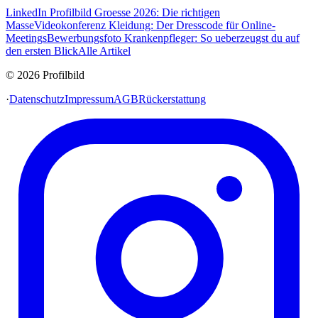
LinkedIn Profilbild Groesse 2026: Die richtigen
Masse
Videokonferenz Kleidung: Der Dresscode für Online-
Meetings
Bewerbungsfoto Krankenpfleger: So ueberzeugst du auf
den ersten Blick
Alle Artikel
© 2026 Profilbild
·
Datenschutz
Impressum
AGB
Rückerstattung