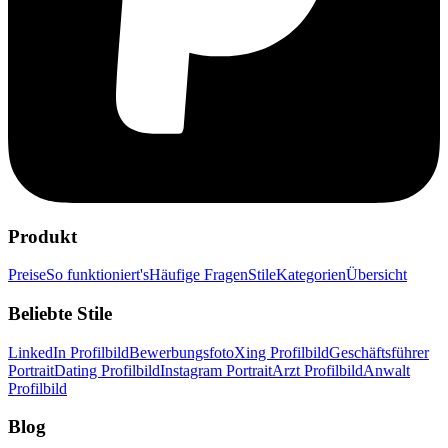
Produkt
Preise
So funktioniert's
Häufige Fragen
Stile
Kategorien
Übersicht
Beliebte Stile
LinkedIn Profilbild
Bewerbungsfoto
Xing Profilbild
Geschäftsführer
Portrait
Dating Profilbild
Instagram Portrait
Arzt Profilbild
Anwalt
Profilbild
Blog