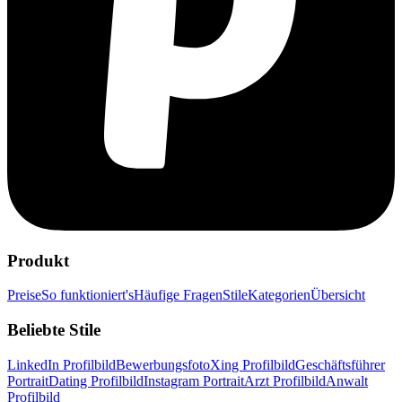
Produkt
Preise
So funktioniert's
Häufige Fragen
Stile
Kategorien
Übersicht
Beliebte Stile
LinkedIn Profilbild
Bewerbungsfoto
Xing Profilbild
Geschäftsführer
Portrait
Dating Profilbild
Instagram Portrait
Arzt Profilbild
Anwalt
Profilbild