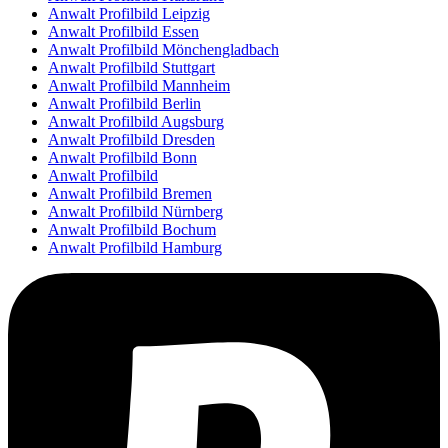
Anwalt Profilbild Leipzig
Anwalt Profilbild Essen
Anwalt Profilbild Mönchengladbach
Anwalt Profilbild Stuttgart
Anwalt Profilbild Mannheim
Anwalt Profilbild Berlin
Anwalt Profilbild Augsburg
Anwalt Profilbild Dresden
Anwalt Profilbild Bonn
Anwalt Profilbild
Anwalt Profilbild Bremen
Anwalt Profilbild Nürnberg
Anwalt Profilbild Bochum
Anwalt Profilbild Hamburg