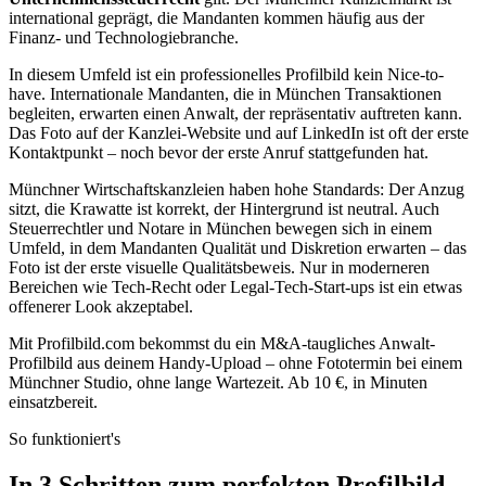
international geprägt, die Mandanten kommen häufig aus der
Finanz- und Technologiebranche.
In diesem Umfeld ist ein professionelles Profilbild kein Nice-to-
have. Internationale Mandanten, die in München Transaktionen
begleiten, erwarten einen Anwalt, der repräsentativ auftreten kann.
Das Foto auf der Kanzlei-Website und auf LinkedIn ist oft der erste
Kontaktpunkt – noch bevor der erste Anruf stattgefunden hat.
Münchner Wirtschaftskanzleien haben hohe Standards: Der Anzug
sitzt, die Krawatte ist korrekt, der Hintergrund ist neutral. Auch
Steuerrechtler und Notare in München bewegen sich in einem
Umfeld, in dem Mandanten Qualität und Diskretion erwarten – das
Foto ist der erste visuelle Qualitätsbeweis. Nur in moderneren
Bereichen wie Tech-Recht oder Legal-Tech-Start-ups ist ein etwas
offenerer Look akzeptabel.
Mit Profilbild.com bekommst du ein M&A-taugliches Anwalt-
Profilbild aus deinem Handy-Upload – ohne Fototermin bei einem
Münchner Studio, ohne lange Wartezeit. Ab 10 €, in Minuten
einsatzbereit.
So funktioniert's
In 3 Schritten zum perfekten Profilbild