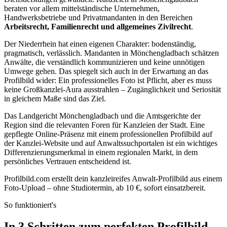
beraten vor allem mittelständische Unternehmen,
Handwerksbetriebe und Privatmandanten in den Bereichen
Arbeitsrecht, Familienrecht und allgemeines Zivilrecht
.
Der Niederrhein hat einen eigenen Charakter: bodenständig,
pragmatisch, verlässlich. Mandanten in Mönchengladbach schätzen
Anwälte, die verständlich kommunizieren und keine unnötigen
Umwege gehen. Das spiegelt sich auch in der Erwartung an das
Profilbild wider: Ein professionelles Foto ist Pflicht, aber es muss
keine Großkanzlei-Aura ausstrahlen – Zugänglichkeit und Seriosität
in gleichem Maße sind das Ziel.
Das Landgericht Mönchengladbach und die Amtsgerichte der
Region sind die relevanten Foren für Kanzleien der Stadt. Eine
gepflegte Online-Präsenz mit einem professionellen Profilbild auf
der Kanzlei-Website und auf Anwaltssuchportalen ist ein wichtiges
Differenzierungsmerkmal in einem regionalen Markt, in dem
persönliches Vertrauen entscheidend ist.
Profilbild.com erstellt dein kanzleireifes Anwalt-Profilbild aus einem
Foto-Upload – ohne Studiotermin, ab 10 €, sofort einsatzbereit.
So funktioniert's
In 3 Schritten zum perfekten Profilbild