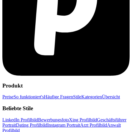
Produkt
Preise
So funktioniert's
Häufige Fragen
Stile
Kategorien
Übersicht
Beliebte Stile
LinkedIn Profilbild
Bewerbungsfoto
Xing Profilbild
Geschäftsführer
Portrait
Dating Profilbild
Instagram Portrait
Arzt Profilbild
Anwalt
Profilbild