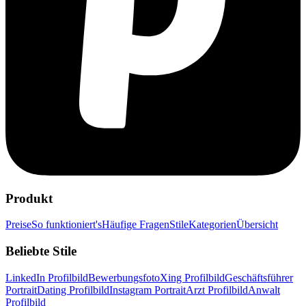
Produkt
Preise
So funktioniert's
Häufige Fragen
Stile
Kategorien
Übersicht
Beliebte Stile
LinkedIn Profilbild
Bewerbungsfoto
Xing Profilbild
Geschäftsführer
Portrait
Dating Profilbild
Instagram Portrait
Arzt Profilbild
Anwalt
Profilbild