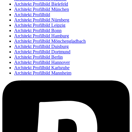
Architekt Profilbild Bielefeld
Architekt Profilbild München
Architekt Profilbild
Architekt Profilbild Nürnberg
Architekt Profilbild Leipzig
Architekt Profilbild Bonn
Architekt Profilbild Hamburg
Architekt Profilbild Mönchengladbach
Architekt Profilbild Duisburg
Architekt Profilbild Dortmund
Architekt Profilbild Berlin
Architekt Profilbild Hannover
Architekt Profilbild Karlsruhe
Architekt Profilbild Mannheim