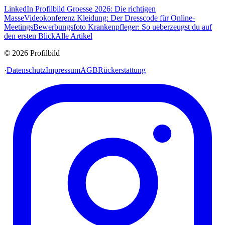
LinkedIn Profilbild Groesse 2026: Die richtigen
Masse
Videokonferenz Kleidung: Der Dresscode für Online-
Meetings
Bewerbungsfoto Krankenpfleger: So ueberzeugst du auf
den ersten Blick
Alle Artikel
© 2026 Profilbild
·
Datenschutz
Impressum
AGB
Rückerstattung