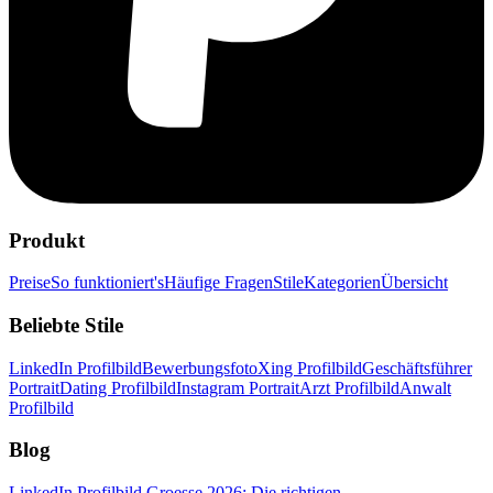
Produkt
Preise
So funktioniert's
Häufige Fragen
Stile
Kategorien
Übersicht
Beliebte Stile
LinkedIn Profilbild
Bewerbungsfoto
Xing Profilbild
Geschäftsführer
Portrait
Dating Profilbild
Instagram Portrait
Arzt Profilbild
Anwalt
Profilbild
Blog
LinkedIn Profilbild Groesse 2026: Die richtigen