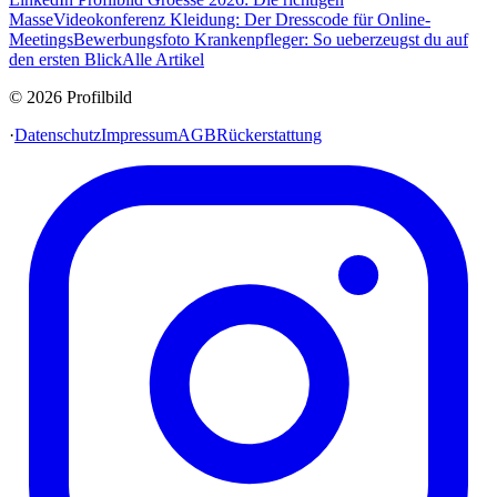
Masse
Videokonferenz Kleidung: Der Dresscode für Online-
Meetings
Bewerbungsfoto Krankenpfleger: So ueberzeugst du auf
den ersten Blick
Alle Artikel
© 2026 Profilbild
·
Datenschutz
Impressum
AGB
Rückerstattung