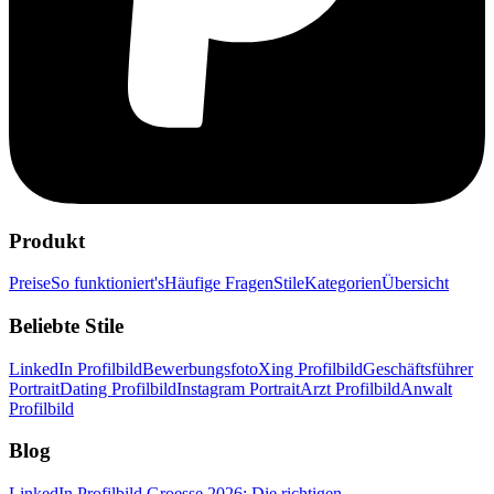
Produkt
Preise
So funktioniert's
Häufige Fragen
Stile
Kategorien
Übersicht
Beliebte Stile
LinkedIn Profilbild
Bewerbungsfoto
Xing Profilbild
Geschäftsführer
Portrait
Dating Profilbild
Instagram Portrait
Arzt Profilbild
Anwalt
Profilbild
Blog
LinkedIn Profilbild Groesse 2026: Die richtigen