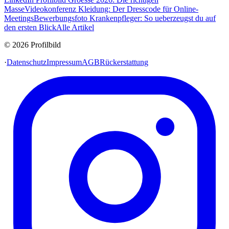
Masse
Videokonferenz Kleidung: Der Dresscode für Online-
Meetings
Bewerbungsfoto Krankenpfleger: So ueberzeugst du auf
den ersten Blick
Alle Artikel
© 2026 Profilbild
·
Datenschutz
Impressum
AGB
Rückerstattung