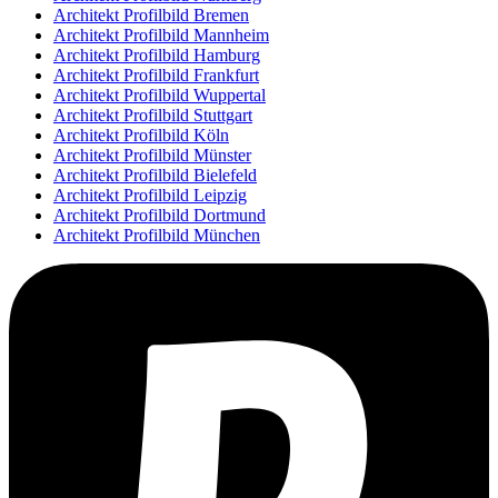
Architekt Profilbild Bremen
Architekt Profilbild Mannheim
Architekt Profilbild Hamburg
Architekt Profilbild Frankfurt
Architekt Profilbild Wuppertal
Architekt Profilbild Stuttgart
Architekt Profilbild Köln
Architekt Profilbild Münster
Architekt Profilbild Bielefeld
Architekt Profilbild Leipzig
Architekt Profilbild Dortmund
Architekt Profilbild München