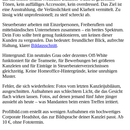
Tönen, kein auffälliges Accessoire, kein overdressed. Das Ziel ist
eine Ausstrahlung, die Verlässlichkeit und Klarheit vermittelt. Zu
lässig wirkt unprofessionell; zu steif schreckt ab.
Steuerberater arbeiten mit Einzelpersonen, Freiberuflern und
mittelständischen Unternehmen zusammen – ein breites Spektrum.
Dein Foto sollte breit genug funktionieren, um keinen dieser
Kunden zu vergraulen. Das bedeutet: freundlicher Blick, aufrechte
Haltung, klarer
Bildausschnitt
.
Hintergrund: Ein neutrales Grau oder dezentes Off-White
funktioniert für die Teamseite, für Bewerbungen bei größeren
Kanzleien und für Einträge in Steuerberaterverzeichnissen
gleichzeitig. Keine Homeoffice-Hintergründe, keine unruhigen
Muster.
Fehler, die sich wiederholen: Fotos vom letzten Kanzleijubiläum,
ausgeschnitten. Aufnahmen aus schlechtem Licht, die das Gesicht
flach wirken lassen. Fotos, auf denen jemand fünf Jahre jünger
aussieht als heute – was Mandanten beim ersten Treffen irritiert.
Profilbild.com erstellt aus wenigen Aufnahmen ein hochwertiges
Corporate Headshot, das zur Bildsprache deiner Kanzlei passt. Ab
10 €, ohne Fototermin.