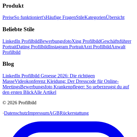
Produkt
Preise
So funktioniert's
Häufige Fragen
Stile
Kategorien
Übersicht
Beliebte Stile
LinkedIn Profilbild
Bewerbungsfoto
Xing Profilbild
Geschäftsführer
Portrait
Dating Profilbild
Instagram Portrait
Arzt Profilbild
Anwalt
Profilbild
Blog
LinkedIn Profilbild Groesse 2026: Die richtigen
Masse
Videokonferenz Kleidung: Der Dresscode für Online-
Meetings
Bewerbungsfoto Krankenpfleger: So ueberzeugst du auf
den ersten Blick
Alle Artikel
© 2026 Profilbild
·
Datenschutz
Impressum
AGB
Rückerstattung