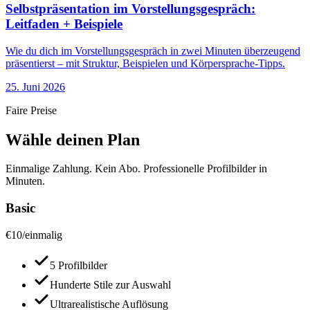
Selbstpräsentation im Vorstellungsgespräch:
Leitfaden + Beispiele
Wie du dich im Vorstellungsgespräch in zwei Minuten überzeugend
präsentierst – mit Struktur, Beispielen und Körpersprache-Tipps.
25. Juni 2026
Faire Preise
Wähle deinen Plan
Einmalige Zahlung. Kein Abo. Professionelle Profilbilder in
Minuten.
Basic
€
10
/
einmalig
5 Profilbilder
Hunderte Stile zur Auswahl
Ultrarealistische Auflösung